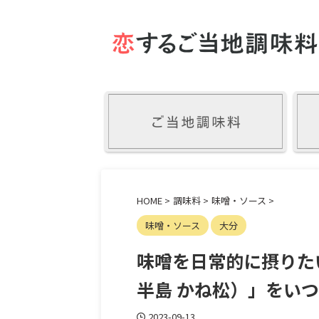
HOME
>
調味料
>
味噌・ソース
>
味噌・ソース
大分
味噌を日常的に摂りた
半島 かね松）」をい
2023-09-13