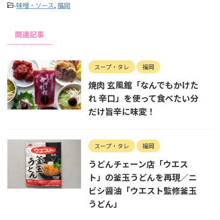
-
味噌・ソース
,
福岡
関連記事
スープ・タレ
福岡
焼肉 玄風館「なんでもかけた
れ 辛口」を使って食べたい分
だけ旨辛に味変！
スープ・タレ
福岡
うどんチェーン店「ウエス
ト」の釜玉うどんを再現／ニ
ビシ醤油「ウエスト監修釜玉
うどん」