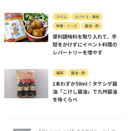
コラム
スパイス・薬味
味噌・ソース
醤油・酢
便利調味料を取り入れて、手
間をかけずにイベント料理の
レパートリーを増やす
福岡
醤油・酢
1本わずか50ml！タケシゲ醤
油「こけし醤油」で九州醤油
を味くらべ
【アレンジレシピ】まるでフルーツトマ