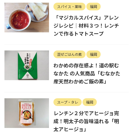
スパイス・薬味
福岡
「マジカルスパイス」アレン
ジレシピ｜材料３つ！レンチ
ンで作るトマトスープ
混ぜごはんの素
福岡
わかめの存在感よ！道の駅む
なかた の人気商品「むなかた
産天然わかめご飯の素」
スープ・タレ
福岡
レンチン２分でアヒージョ完
成！明太子の旨味溢れる「明
太アヒージョ」