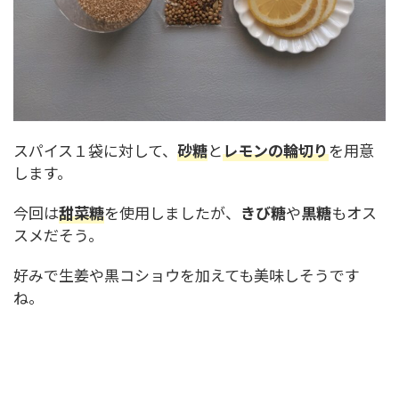
スパイス１袋に対して、
砂糖
と
レモンの輪切り
を用意
します。
今回は
甜菜糖
を使用しましたが、
きび糖
や
黒糖
もオス
スメだそう。
好みで生姜や黒コショウを加えても美味しそうです
ね。