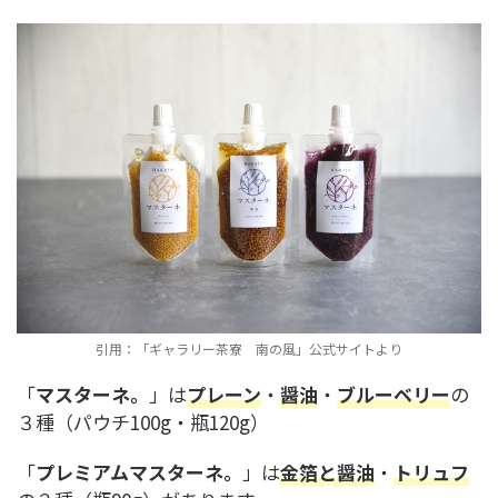
引用：「ギャラリー茶寮 南の風」公式サイトより
「
マスターネ。
」は
プレーン
・
醤油
・
ブルーベリー
の
３種（パウチ100g・瓶120g）
「
プレミアムマスターネ。
」は
金箔と醤油
・
トリュフ