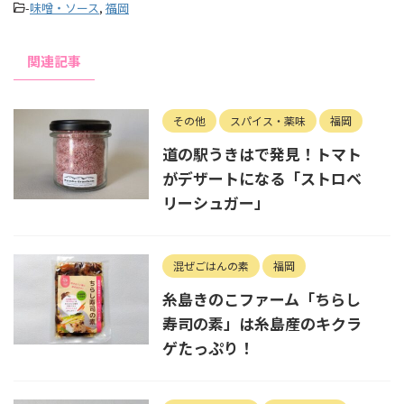
-
味噌・ソース
,
福岡
関連記事
その他
スパイス・薬味
福岡
道の駅うきはで発見！トマト
がデザートになる「ストロベ
リーシュガー」
混ぜごはんの素
福岡
糸島きのこファーム「ちらし
寿司の素」は糸島産のキクラ
ゲたっぷり！