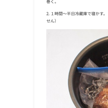
巻く。
2. １時間～半日冷蔵庫で寝か
せん）