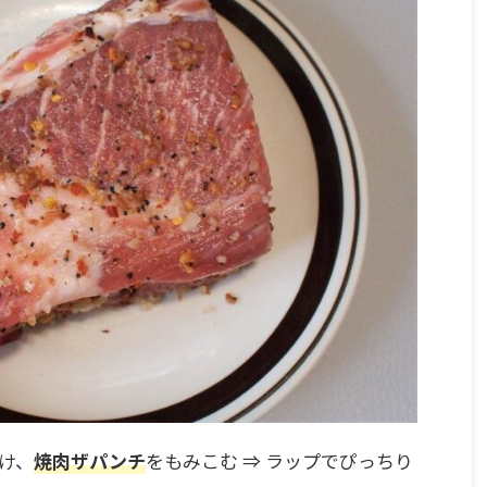
あけ、
焼肉ザパンチ
をもみこむ ⇒ ラップでぴっちり