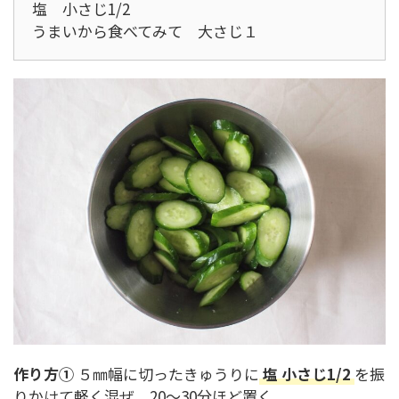
塩 小さじ1/2
うまいから食べてみて 大さじ１
作り方①
５㎜幅に切ったきゅうりに
塩 小さじ1/2
を振
りかけて軽く混ぜ、20～30分ほど置く。