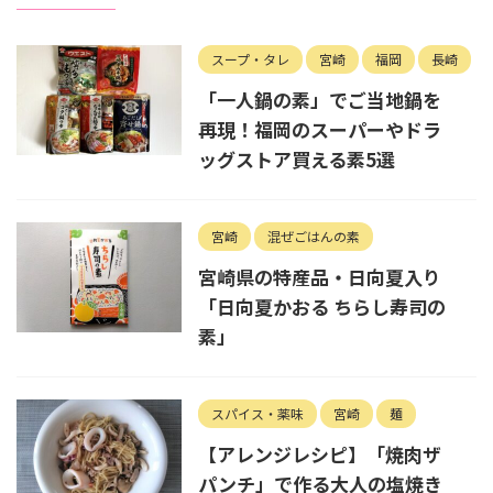
スープ・タレ
宮崎
福岡
長崎
「一人鍋の素」でご当地鍋を
再現！福岡のスーパーやドラ
ッグストア買える素5選
宮崎
混ぜごはんの素
宮崎県の特産品・日向夏入り
「日向夏かおる ちらし寿司の
素」
スパイス・薬味
宮崎
麺
【アレンジレシピ】「焼肉ザ
パンチ」で作る大人の塩焼き