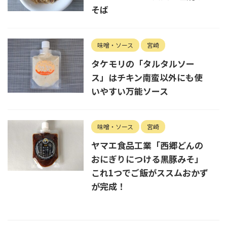
そば
味噌・ソース
宮崎
タケモリの「タルタルソー
ス」はチキン南蛮以外にも使
いやすい万能ソース
味噌・ソース
宮崎
ヤマエ食品工業「西郷どんの
おにぎりにつける黒豚みそ」
これ1つでご飯がススムおかず
が完成！