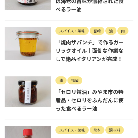
は海老の旨味が濃縮された食
べるラー油
スパイス・薬味
宮崎
油
肉
「焼肉ザパンチ」で作るガー
リックオイル｜面倒な作業な
しで絶品イタリアンが完成！
油
福岡
「セロリ辣油」みやま市の特
産品・セロリをふんだんに使
った食べるラー油
スパイス・薬味
熊本
調味料