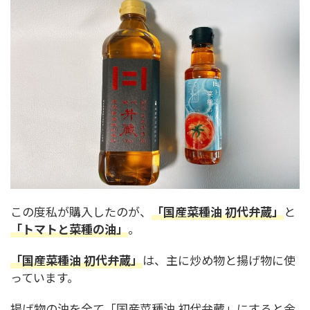
この度私が購入したのが、
「国産菜種油 初代弁蔵」
と
「トマトと菜種の油」
。
「国産菜種油 初代弁蔵」
は、主に炒め物と揚げ物に使
っています。
揚げ物の油を全て「国産菜種油 初代弁蔵」にすると金