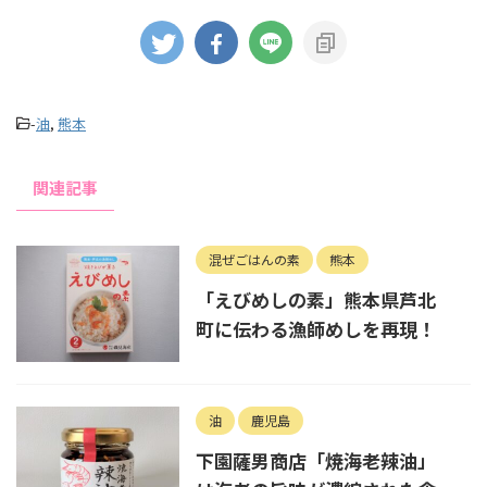
-
油
,
熊本
関連記事
混ぜごはんの素
熊本
「えびめしの素」熊本県芦北
町に伝わる漁師めしを再現！
油
鹿児島
下園薩男商店「焼海老辣油」