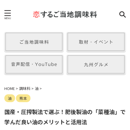
HOME
>
調味料
>
油
>
油
熊本
国産・圧搾製法で選ぶ！肥後製油の「菜種油」で
学んだ良い油のメリットと活用法