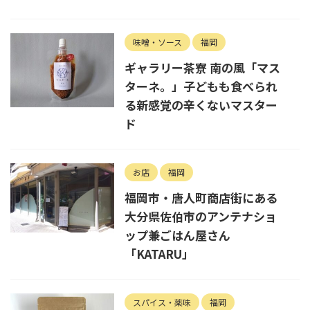
味噌・ソース
福岡
ギャラリー茶寮 南の風「マス
ターネ。」子どもも食べられ
る新感覚の辛くないマスター
ド
お店
福岡
福岡市・唐人町商店街にある
大分県佐伯市のアンテナショ
ップ兼ごはん屋さん
「KATARU」
スパイス・薬味
福岡