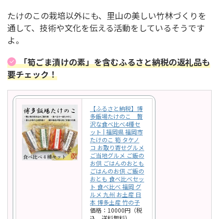
たけのこの栽培以外にも、里山の美しい竹林づくりを
通して、技術や文化を伝える活動をしているそうです
よ。
「筍ごま漬けの素」を含むふるさと納税の返礼品も
要チェック！
【ふるさと納税】博
多飯場たけのこ 贅
沢な食べ比べ4種セ
ット | 福岡県 福岡市
たけのこ 筍 タケノ
コ お取り寄せグルメ
ご当地グルメ ご飯の
お供 ごはんのおとも
ごはんのお供 ご飯の
おとも 食べ比べセッ
ト 食べ比べ 福岡 グ
ルメ 九州 お土産 日
本 博多土産 竹の子
価格：10000円（税
込、送料無料)