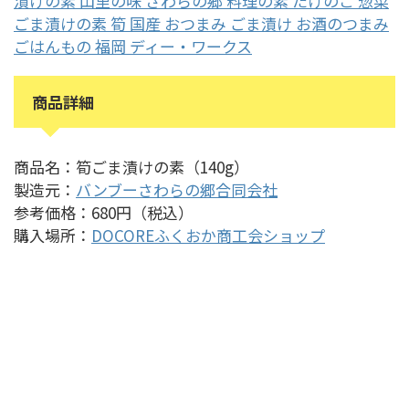
漬けの素 山里の味 さわらの郷 料理の素 たけのこ 惣菜
ごま漬けの素 筍 国産 おつまみ ごま漬け お酒のつまみ
ごはんもの 福岡 ディー・ワークス
商品詳細
商品名：筍ごま漬けの素（140g）
製造元：
バンブーさわらの郷合同会社
参考価格：680円（税込）
購入場所：
DOCOREふくおか商工会ショップ