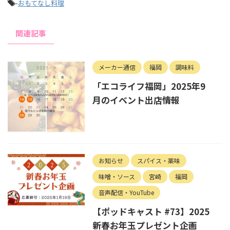
-
おもてなし料理
関連記事
メーカー通信
福岡
調味料
「エコライフ福岡」2025年9
月のイベント出店情報
お知らせ
スパイス・薬味
味噌・ソース
宮崎
福岡
音声配信・YouTube
【ポッドキャスト #73】2025
新春お年玉プレゼント企画