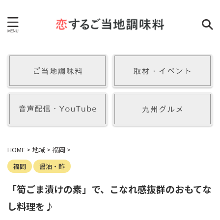
HOME
>
地域
>
福岡
>
福岡
醤油・酢
「筍ごま漬けの素」で、こなれ感抜群のおもてな
し料理を♪