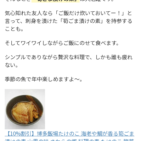
気心知れた友人なら「ご飯だけ炊いておいてー！」と
言って、刺身を漬けた「筍ごま漬けの素」を持参する
ことも。
そしてワイワイしながらご飯にのせて食べます。
シンプルでありながら贅沢な料理で、しかも誰も疲れ
ない。
季節の魚で年中楽しめますよ～。
【10%割引】博多飯場たけのこ 海老や鯛が香る筍ごま