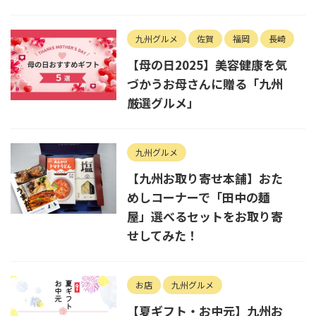
九州グルメ
佐賀
福岡
長崎
【母の日2025】美容健康を気
づかうお母さんに贈る「九州
厳選グルメ」
九州グルメ
【九州お取り寄せ本舗】おた
めしコーナーで「田中の麺
屋」選べるセットをお取り寄
せしてみた！
お店
九州グルメ
【夏ギフト・お中元】九州お