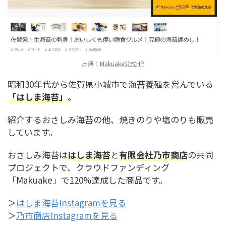
出典：
Makuake公式HP
昭和30年代から佐賀県小城市で海苔養殖を営んでいる
「はしま海苔」
。
紹介するおさしみ海苔の他、焼きのりや塩のりも販売
しています。
おさしみ海苔は
はしま海苔
と
有限会社乃市商店
の共同
プロジェクトで、クラウドファンディング
「Makuake」で120%達成した商品です。
＞
はしま海苔Instagramを見る
＞
乃市商店Instagramを見る