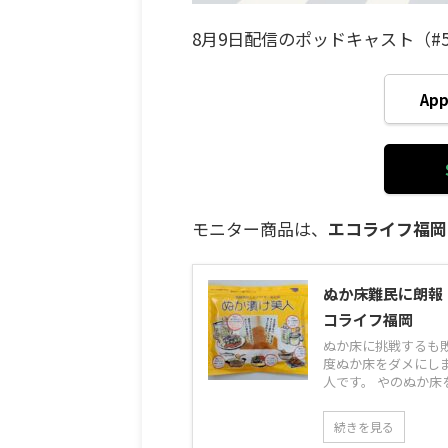
8月9日配信のポッドキャスト（#
Ap
モニター商品は、
エコライフ福岡
ぬか床難民に朗報
コライフ福岡
ぬか床に挑戦するも
度ぬか床をダメにし
人です。 やのぬか床を
続きを見る