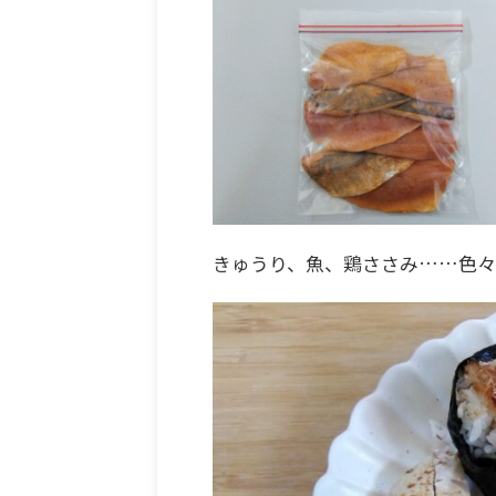
きゅうり、魚、鶏ささみ……色々