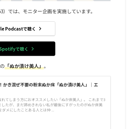
53）では、モニター企画を実施しています。
ple Podcastで聴く
Spotifyで聴く
の
「ぬか漬け美人」
。
！かき混ぜ不要の粉末ぬか床「ぬか漬け美人」｜エ
敗れてしまう方におオススメしたい「ぬか床美人」。 これまで3
ましたが、まだ諦めきれない私が最後にすがったのがぬか床美
ダメにしたことある人とは仲 ...