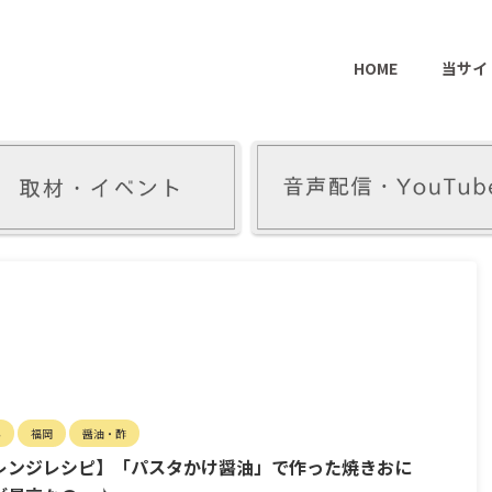
HOME
当サイ
ん
福岡
醤油・酢
レンジレシピ】「パスタかけ醤油」で作った焼きおに