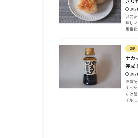
ぎり
202
以前紹
味しい
定番化
福岡
ナカ
完成
202
※当記
すっか
かけ醤
イル ...